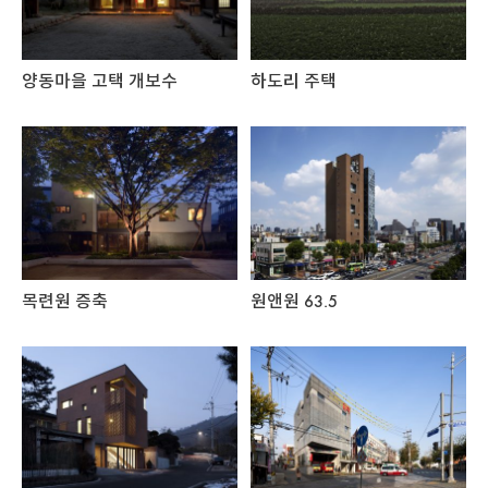
양동마을 고택 개보수
하도리 주택
목련원 증축
원앤원 63.5