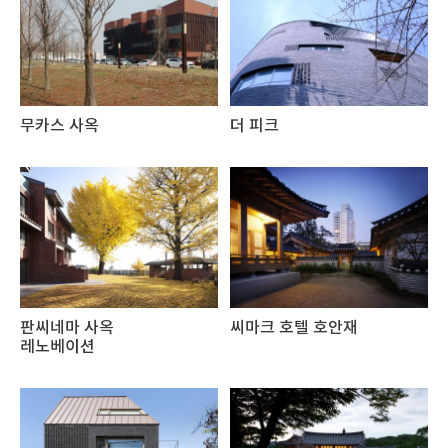
무카스 사옥
더 피크
판씨네마 사옥
씨마크 호텔 호안재
레노베이션