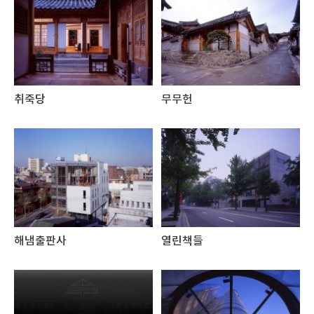
취죽당
무무헌
해냄출판사
열린책들