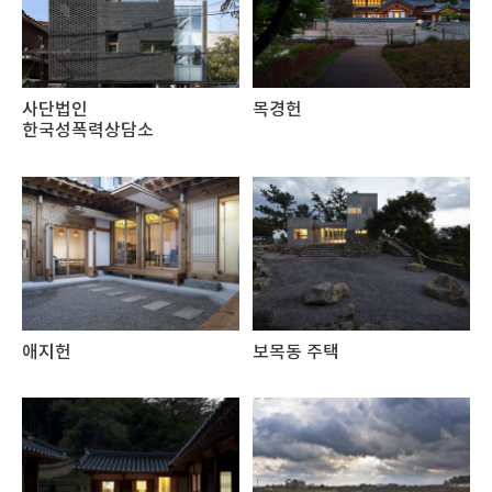
사단법인
목경헌
한국성폭력상담소
애지헌
보목동 주택