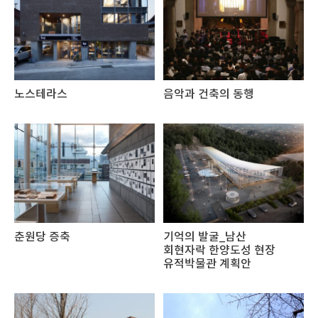
노스테라스
음악과 건축의 동행
춘원당 증축
기억의 발굴_남산
회현자락 한양도성 현장
유적박물관 계획안