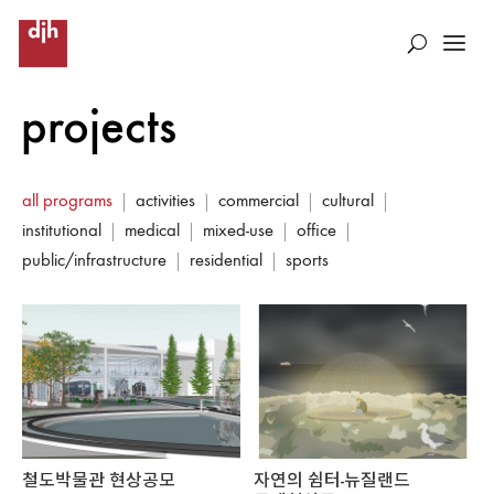
projects
all programs
activities
commercial
cultural
institutional
medical
mixed-use
office
public/infrastructure
residential
sports
철도박물관 현상공모
자연의 쉼터-뉴질랜드