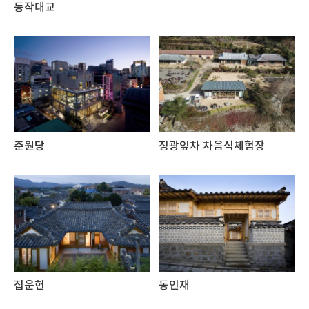
동작대교
춘원당
징광잎차 차음식체험장
집운헌
동인재