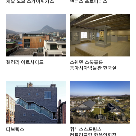
캐슬 오브 스카이워커스
엔터스 프로퍼티스
갤러리 아트사이드
스웨덴 스톡홀름
동아시아박물관 한국실
더브릭스
휘닉스스프링스
컨트리클럽 한옥연회장