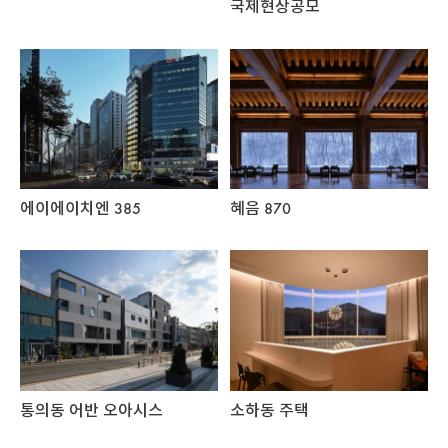
국제현상공모
에이에이치엔 385
혜음 870
통의동 어반 오아시스
소하동 주택