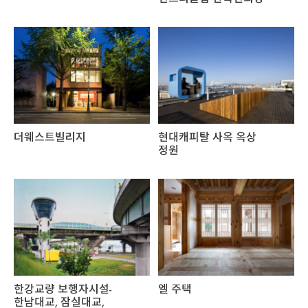
더웨스트빌리지
현대캐피탈 사옥 옥상
정원
한강교량 보행자시설-
엘 주택
한남대교, 잠실대교,