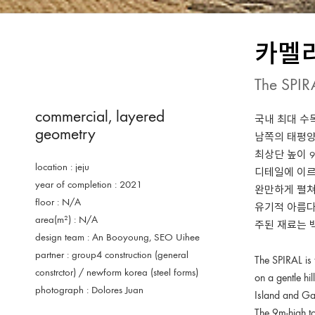
카멜리
The SPIR
commercial
,
layered
국내 최대 수
geometry
남쪽의 태평양과
최상단 높이 
location : jeju
디테일에 이르
year of completion : 2021
완만하게 펼쳐
floor : N/A
유기적 아름다
area(m²) : N/A
주된 재료는 
design team : An Booyoung, SEO Uihee
partner : group4 construction (general
The SPIRAL is 
constrctor) / newform korea (steel forms)
on a gentle h
photograph : Dolores Juan
Island and Ga
The 9m-high to