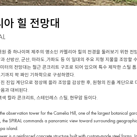
아 힐 전망대
AL
목원 중 하나이며 제주의 명소인 카멜리아 힐의 전경을 둘러보기 위한 전망대
 산방산, 군산, 마라도 ,가파도 등 이 일대의 주요 지형 지물을 조망할 수
9미터의 전망대는 철근 콘크리트 구조로 되어 있으며 특수 제작한 스틸 
기까지 꽉 짜인 기하학으로 구성하였다.
진 진입 계단으로 정상에 올라 조망을 감상한 후, 원형의 진출 계단으로 
움과 대비된다.
백색 칼라 콘크리트, 스테인레스 스틸, 현무암 등이다.
the observation tower for the Camelia Hill, one of the largest botanical gard
ill, the SPIRAL commands a panoramic view toward surrounding geographic
pa island.
wer is a reinforced concrete structure built with custom-made steel forms. I