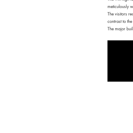
meticulously w
The visitors r
contrast to th
The major buil