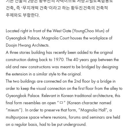
기존 건물의 2층은 황두진의 자택이므로 저층고밀도복합용도
건축, 즉 ‘무지개떡 건축’이라고 하는 황두진건축의 건축적
주제와도 부합한다.
Located right in front of the West Gate (YoungChoo Mun) of
Gyeongbok Palace, Magnolia Court houses the workplace of
Doojin Hwang Architects.
A three stories building has recently been added to the original
construction dating back to 1970. The 40 years gap between the
old and new constructions was meant to be bridged by designing
the extension in a similar style to the original.
The two buildings are connected on the 2nd floor by a bridge in
order to keep the visual connection on the first floor from the alley to
Gyeongbok Palace. Relevant in Korean traditional architecture, this
final form resembles an open “ㅁ” (Korean character named
“mieum”). In order to preserve that form, “Magnolia Hall”, a
multipurpose space where reunions, forums and seminars are held
on a regular basis, had to be put underground.