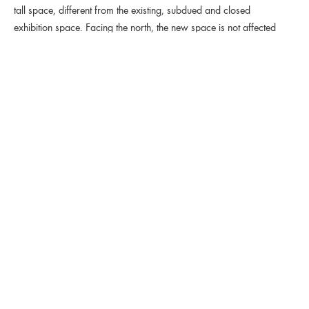
tall space, different from the existing, subdued and closed
exhibition space. Facing the north, the new space is not affected
by the ultraviolet light. The all-glass skin will light up the otherwise
murky back street neighborhood in Jongno.
10 years after the completion, another life has begun for the
Choonwondang Annex.