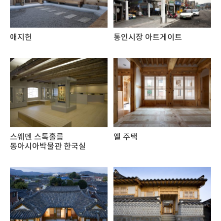
애지헌
통인시장 아트게이트
스웨덴 스톡홀름
엘 주택
동아시아박물관 한국실