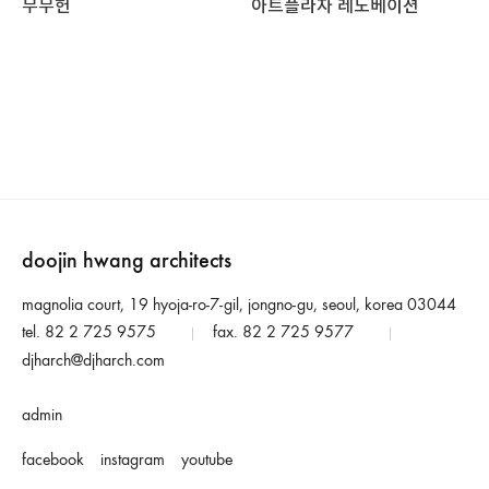
무무헌
아트플라자 레노베이션
doojin hwang architects
magnolia court, 19 hyoja-ro-7-gil, jongno-gu, seoul, korea 03044
tel. 82 2 725 9575
fax. 82 2 725 9577
|
|
djharch@djharch.com
admin
facebook
instagram
youtube