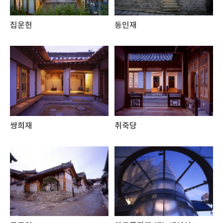
집운헌
동인재
쌍희재
취죽당