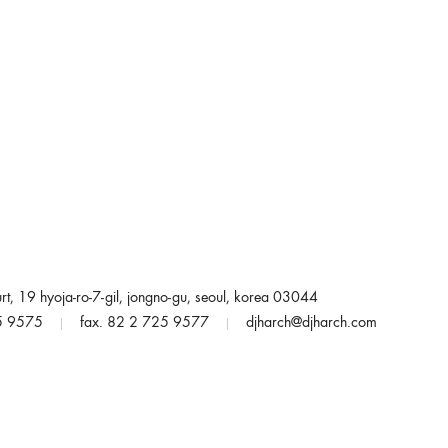
rt, 19 hyoja-ro-7-gil, jongno-gu, seoul, korea 03044
25 9575
fax. 82 2 725 9577
djharch@djharch.com
|
|