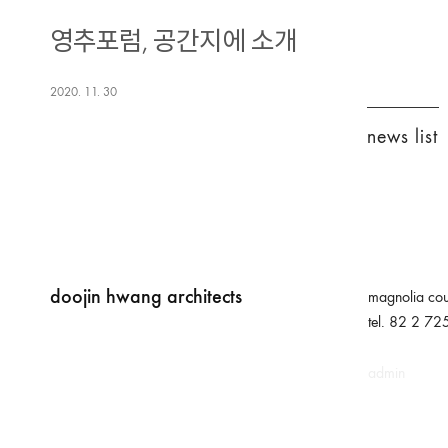
영추포럼, 공간지에 소개
2020. 11. 30
news list
doojin hwang architects
magnolia cou
tel. 82 2 7
admin