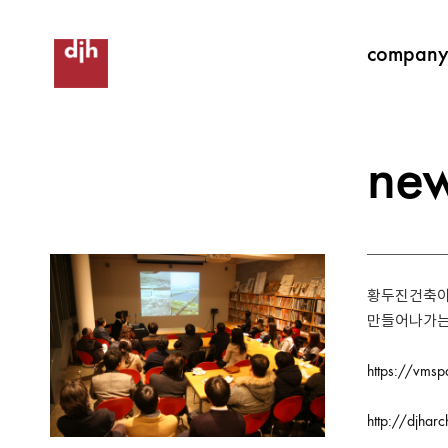
compan
ne
황두진건축이
만들어나가는
https://vms
http://djha