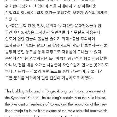
이 건물은 경복궁 서쪽의 유서깊은 역사지구인 통의동에
위치한다. 청와대 초입이며 서울 시내에서 가장 아름다운
산책길의 하나라는 입지 조건을 고려하여 보행자 중심의 설계를
하였다.
1, 2층은 문학 강연, 전시, 음악회 등 다양한 문화활동을 위한
공간이며 3, 4층은 도서출판 열린책들의 사무실로 사용된다.
인도에 면한 건물의 볼륨을 줄이기 위해 2층을 후퇴하여
효자로를 내려보는 발코니로 활용하도록 하였다. 보행자는 건물
중앙의 열린 통로를 통해 후정으로 자유롭게 드나들 수 있다.
측면의 장대한 외부계단은 드라마틱한 공간적 체험을 제공할 뿐
아니라, 건물 내를 오가는 사람들이 자연스럽게 만나는 곳이기도
하다. 자동차는 건물의 후면 도로를 통해 접근하며, 건물 내의
모든 문턱을 제거하여 편한 진입이 가능하도록 하였다.
This building is located in Tongeui-Dong, an historic area west of
the Kyongbok Palace. The building’s proximity to the Blue House,
the presidential residence of Korea, and the reputation of the tree-
lined Hyoja-Ro in the front as one of the most beautiful boulevards