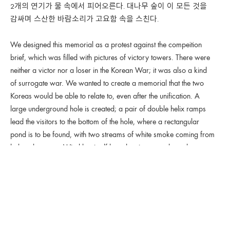
2개의 연기가 물 속에서 피어오른다. 대나무 숲이 이 모든 것을
감싸며 스산한 바람소리가 고요함 속을 스친다.
We designed this memorial as a protest against the compeition
brief, which was filled with pictures of victory towers. There were
neither a victor nor a loser in the Korean War; it was also a kind
of surrogate war. We wanted to create a me
morial that the two
Koreas would be able to relate to, even after the unification. A
large underground hole is created; a pair of double helix ramps
lead the visitors to the bottom of the hole, where a rectangular
pond is to be found, with two streams of white smoke coming from
below the water. Wind lets itself heard as it passes through a
forest of bamboo trees.