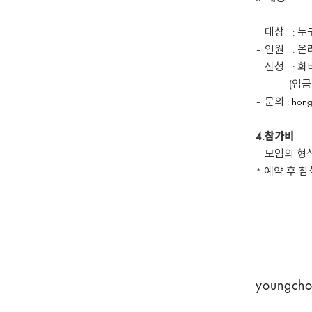
– 대상 : 
– 인원 : 
– 신청 : 
(입금 계좌:
– 문의 :
hong
4.참가비
– 모임의 형
* 예약 후 
youngchoo