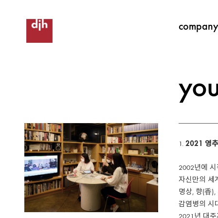
compan
yo
2021
영추
2002년에 
자신만의 세계
명상, 향(香)
감염병의 시대
2021년 대