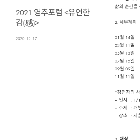
삶의 순간을 
2021 영추포럼 <유연한
감(感)>
세부계획
01월 14
2020. 12. 17
03월 11일
05월 13일
07월 15
09월 09
11월 11
*강연자의 사
– 일시 : 1/1
– 주제 : 개
– 장소 : 
대상