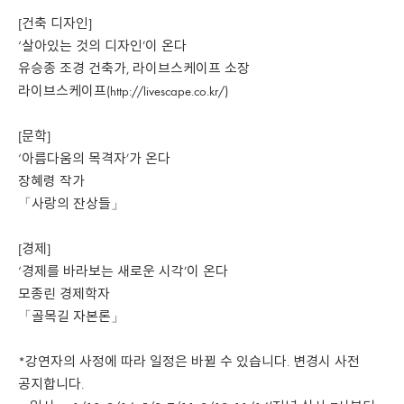
[건축 디자인]
‘살아있는 것의 디자인’이 온다
유승종 조경 건축가, 라이브스케이프 소장
라이브스케이프(http://livescape.co.kr/)
[문학]
‘아름다움의 목격자’가 온다
장혜령 작가
「사랑의 잔상들」
[경제]
‘경제를 바라보는 새로운 시각’이 온다
모종린 경제학자
「골목길 자본론」
*강연자의 사정에 따라 일정은 바뀔 수 있습니다. 변경시 사전
공지합니다.