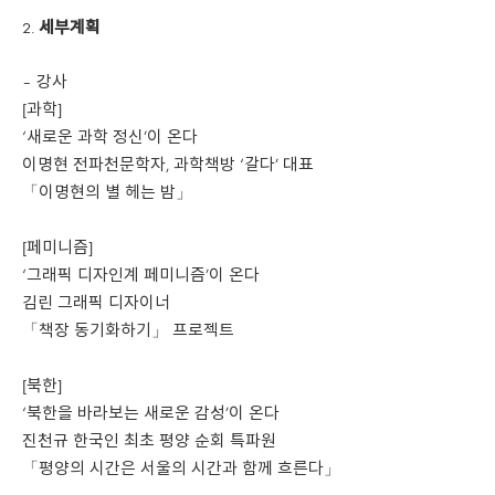
세부계획
– 강사
[과학]
‘새로운 과학 정신’이 온다
이명현 전파천문학자, 과학책방 ‘갈다’ 대표
「이명현의 별 헤는 밤」
[페미니즘]
‘그래픽 디자인계 페미니즘’이 온다
김린 그래픽 디자이너
「책장 동기화하기」 프로젝트
[북한]
‘북한을 바라보는 새로운 감성’이 온다
진천규 한국인 최초 평양 순회 특파원
「평양의 시간은 서울의 시간과 함께 흐른다」