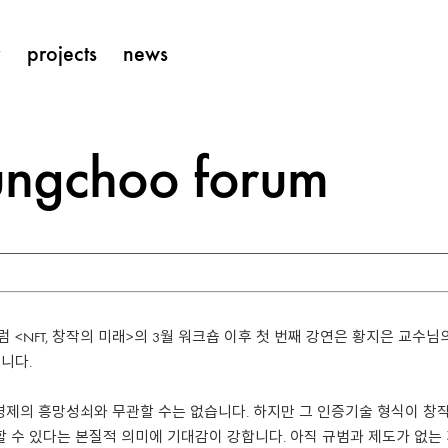
y
projects
news
ungchoo forum
럼 <NFT, 창작의 미래>의 3월 워크숍 이후 첫 번째 강연은 황지은 교수님의
니다.
경제의
흥망성쇠와
무관할
수는
없습니다
.
하지만
그
인증기술
형식이
창
할
수
있다는
본질적
의미에
기대감이
강합니다
.
아직
규범과
제도가
없는