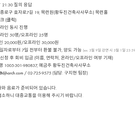
 21:30 질의 응답
 종로구 효자로7길 19, 목련원(황두진건축사사무소) 목련홀
크 (클릭)
프라인 동시 진행
인 50명/오프라인 25명
 20,000원/오프라인 30,000원
자로부터 7일 전부터 환불 불가, 양도 가능
(ex. 3월 9일 강연 시 3월 1일 23
 신청 후 회비 입금 (이름, 연락처, 온라인/오프라인 여부 기재)
 1005-301-980837, 예금주 황두진건축사사무소
@djharch.com
/ 02-725-9575 (담당: 구지현 팀장)
과와 음료가 준비되어 있습니다.
협소하니 대중교통을 이용해 주시기 바랍니다.