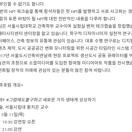
부인할
수
없기도
합니다
.
세 번의 NFT 워크숍을 통해 참석자들은 첫 NFT를 발행하고 서로 사고파
포럼의 토론 바탕이 될 NFT에 대한 전반적인 내용을 다루려 합니다.
님은 서울시립대학교 건축학부 교수이며 실험실 벤처 테크캡슐을 창립했습
타시티센터 센터장을 맡고 있습니다. 학구적 디자이너이자 실천적 연구자
페이스, 건축 정보의 유통에 관심이 있습니다. 대표 수행 연구로는 디지
츠 제작, 도시 공공공간 변화 모니터링을 위한 시공간 타임라인 시스템 
017년 서울도시건축비엔날레 현장 프로젝트 생산도시 공동 큐레이터를 
호미술관의 초청으로 소셜미디어를 도입한 참여형 미디어아트 작품을 전시했
 변화될 창작의 미래에 관심이 있는 분들의 많은 참여 바랍니다.
영추포럼 개요>
뭘까?
#그럼에도불구하고
새로운 가치 생태계 상상하기
슐, 서울시립대 황지은 교수
 5월 11일(목)
~ 19:30 강연장 오픈
 21:00 강연