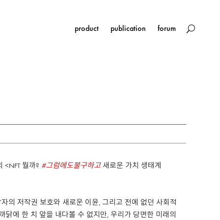
product
publication
forum
 <NFT 뭘까?
#
그럼에도불구하고
새로운 가치 생태계
작자의
저작권
보호와
새로운
이윤
,
그리고
전에
없던
사회적
까닭에
한
치
앞을
내다볼
수
없지만
,
우리가
당면한
미래의