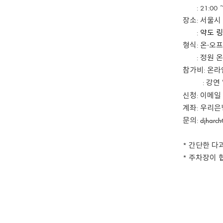
: 21:00 ~
장소: 서울시
:
약도 링
형식: 온∙오
: 정원 온라
참가비: 온라인
: 강연 일
신청: 이메일
계좌: 우리은행
문의:
djharch
* 간단한 다
* 주차장이 