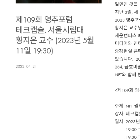
일면인
것을
지난 3월, 
제109회 영추포럼
2023 영추
황지은 교수
테크캡슐, 서울시립대
세운캠퍼스 베
황지은 교수 (2023년 5월
미디어와 인터
11일 19:30)
증강현실 콘텐
있습니다. 2
284, 금
2023. 04. 21
NFT와 함께
<제109회 
주제: NFT 
강사: 테크캡
일시: 2023년
: 19:00 
: 19:30 ~