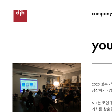
compan
yo
2023 영추포
상상하기> 입
NFT
는
코인
가치를
창출