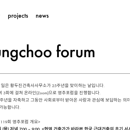
y
projects
news
ungchoo forum
월 1일은 황두진건축사사무소가 25주년을 맞이하는 날입니다.
 3회에 걸쳐 온라인(Zoom)으로 영추포럼을 진행합니다.
25주년을 자축하고 그동안 사회로부터 받아온 사랑과 관심에 보답하는 의
 가능합니다.
8, 119회 영추포럼 개요>
2일 (목) 저녁 7:00 – 9:00 <현역 건축가가 바라본 한국 근대건축의 초기 서