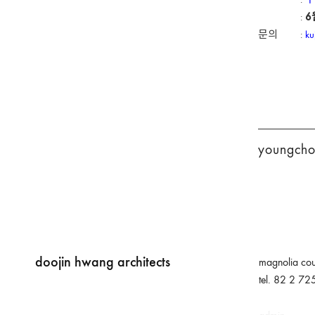
:
구
:
6
문의 :
ku
youngchoo
doojin hwang architects
magnolia cou
tel. 82 2 7