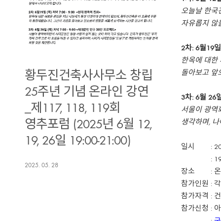
오늘날 한국
자유롭지 않을
2차: 6월19일
한옥에 대한 
돌아보고 앞
황두진건축사사무소 창립
25주년 기념 온라인 강연
3차: 6월 26
_제117, 118, 119회
서울이 광역화
생각하며, 나
영추포럼 (2025년 6월 12,
19, 26일 19:00-21:00)
일시 : 2025
: 19:00
2025. 05. 28
장소 : 온라
참가인원 : 
참가자격 : 
참가신청 : 