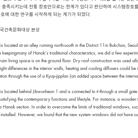
 충족시키는데 전통 창호만으로는 한계가 있다고 판단하여 시스템창호를 
호에 대한 연구를 시작하게 되는 계기가 되었다.
9 한국건축문화대상 본상
s located at an alley running north-south in the District 11in Bukchon, Seoul
 keepingmany of Hanok’s traditional characteristics, we did a few experim
main living space is on the ground floor. Dry roof construction was used allo
eight differences in the interior walls, heating and cooling diffusers could be
ation through the use of a Kyup-jipplan (an added space between the interna
s located behind Jibwunheon 1 and is connected to it through a small gate wi
atisfying the contemporary functions and lifestyle. For instance, a wooden 
 a Hanok section. In order to overcome the limits of traditional windows, su
stalled. However, we found that the new system windows did not have suffici
d the beginning of our study for new system windows that would be more a