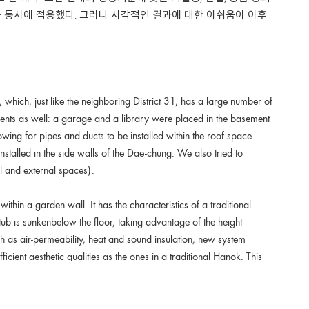
동시에 적용했다. 그러나 시각적인 결과에 대한 아쉬움이 이후
, which, just like the neighboring District 31, has a large number of
ents as well: a garage and a library were placed in the basement
wing for pipes and ducts to be installed within the roof space.
 installed in the side walls of the Dae-chung. We also tried to
l and external spaces).
thin a garden wall. It has the characteristics of a traditional
tub is sunkenbelow the floor, taking advantage of the height
ch as air-permeability, heat and sound insulation, new system
ent aesthetic qualities as the ones in a traditional Hanok. This
ppropriate to a contemporary Hanok.