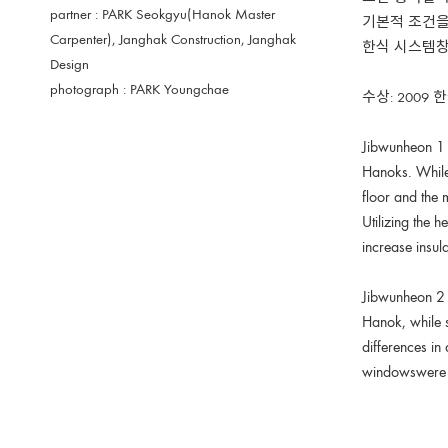
partner : PARK Seokgyu(Hanok Master
기본적 조건을
Carpenter), Janghak Construction, Janghak
한식 시스템창
Design
photograph : PARK Youngchae
수상: 200
Jibwunheon 1 i
Hanoks. While
floor and the 
Utilizing the h
increase insul
Jibwunheon 2 i
Hanok, while s
differences in
windowswere in
result sparke