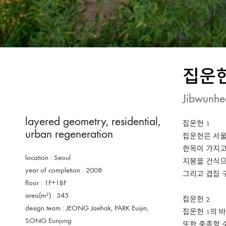
집운
Jibwunh
layered geometry
,
residential
,
집운헌 1
urban regeneration
집운헌은 서울
한옥이 가지고
location : Seoul
지붕을 건식으
year of completion : 2008
그리고 겹집 
floor : 1F+1BF
area(m²) : 345
집운헌 2
design team : JEONG Jaehak, PARK Euijin,
집운헌 1의 
SONG Eunjung
또한 충족할 