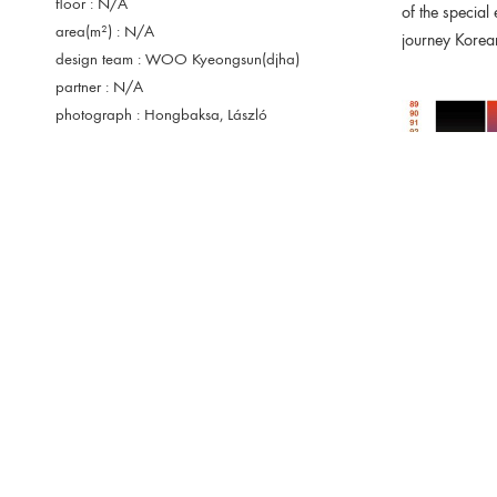
floor : N/A
of the special
area(m²) : N/A
journey Korean
design team : WOO Kyeongsun(djha)
partner : N/A
photograph : Hongbaksa, László
Mudra(Courtesy of Korean Cultural Center in
Budapest), Courtesy of the Skywalkers