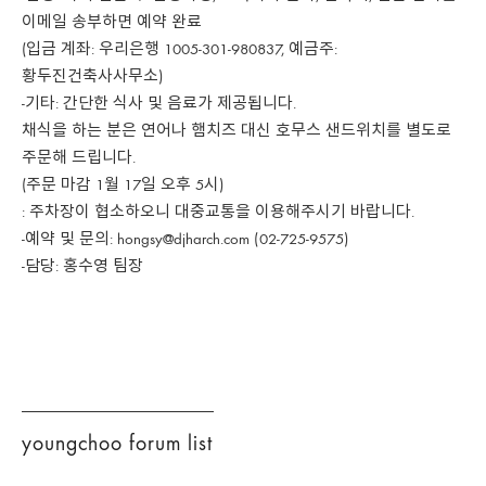
이메일 송부하면 예약 완료
(입금 계좌: 우리은행 1005-301-980837, 예금주:
황두진건축사사무소)
-기타: 간단한 식사 및 음료가 제공됩니다.
채식을 하는 분은 연어나 햄치즈 대신 호무스 샌드위치를 별도로
주문해 드립니다.
(주문 마감 1월 17일 오후 5시)
: 주차장이 협소하오니 대중교통을 이용해주시기 바랍니다.
-예약 및 문의: hongsy@djharch.com (02-725-9575)
-담당: 홍수영 팀장
youngchoo forum list