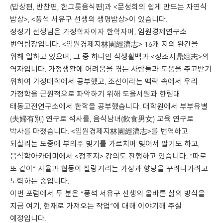
(밥상편, 반찬편, 한그릇음식편)과 <문성희의 쉽게 만드는 자연식
밥상>, <풍석 서유구 선생의 생명밥상>이 있습니다.
정정기 선생님은 가정학자이자 한학자며, 임원경제연구소
번역팀장입니다. <임원경제지林園經濟志> 16개 지의 완간을
위해 일하고 있으며, 그 중 하나인 식생활백과 <정조지鼎俎志>의
역자입니다. 가정생활에 어려움을 겪는 사람들과 도움을 주고받기
위하여 가정대학에서 공부했고, 조선이라는 맥락 속에서 우리
가정학을 근원적으로 파악하기 위해 도올서원과 한림대
태동고전연구소에서 한학을 공부했습니다. 대학원에서 부부유별
(夫婦有別) 연구로 석사를, 음식남녀(飮食男女) 교육 연구로
박사를 마쳤습니다. <임원경제지林園經濟志>를 번역하고
되살리는 도중에 부의주 빚기를 가르치며 빚어서 팔기도 하고,
음식학아카데미에서 <정조지> 강의도 진행하고 있습니다. “따로
또 같이” 자율과 협동이 찰랑거리는 가정과 향당을 꾸려나가려고
노력하는 중입니다.
이번 포럼에서 두 분은 “풍석 서유구 선생의 올바른 삶의 방식을
지금 여기, 현재로 가져오는 작업”에 대해 이야기해 주실
예정입니다.