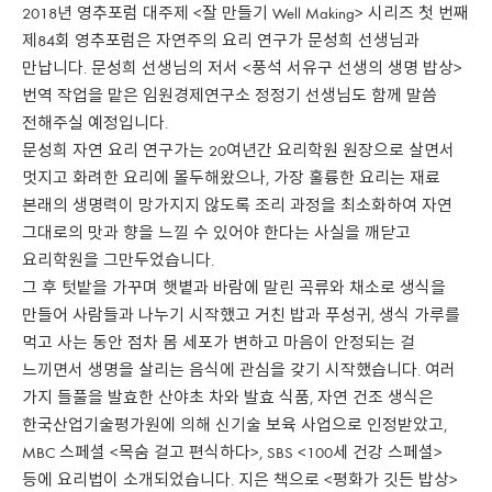
2018년 영추포럼 대주제 <잘 만들기 Well Making> 시리즈 첫 번째
제84회 영추포럼은 자연주의 요리 연구가 문성희 선생님과
만납니다. 문성희 선생님의 저서 <풍석 서유구 선생의 생명 밥상>
번역 작업을 맡은 임원경제연구소 정정기 선생님도 함께 말씀
전해주실 예정입니다.
문성희 자연 요리 연구가는 20여년간 요리학원 원장으로 살면서
멋지고 화려한 요리에 몰두해왔으나, 가장 훌륭한 요리는 재료
본래의 생명력이 망가지지 않도록 조리 과정을 최소화하여 자연
그대로의 맛과 향을 느낄 수 있어야 한다는 사실을 깨닫고
요리학원을 그만두었습니다.
그 후 텃밭을 가꾸며 햇볕과 바람에 말린 곡류와 채소로 생식을
만들어 사람들과 나누기 시작했고 거친 밥과 푸성귀, 생식 가루를
먹고 사는 동안 점차 몸 세포가 변하고 마음이 안정되는 걸
느끼면서 생명을 살리는 음식에 관심을 갖기 시작했습니다. 여러
가지 들풀을 발효한 산야초 차와 발효 식품, 자연 건조 생식은
한국산업기술평가원에 의해 신기술 보육 사업으로 인정받았고,
MBC 스페셜 <목숨 걸고 편식하다>, SBS <100세 건강 스페셜>
등에 요리법이 소개되었습니다. 지은 책으로 <평화가 깃든 밥상>