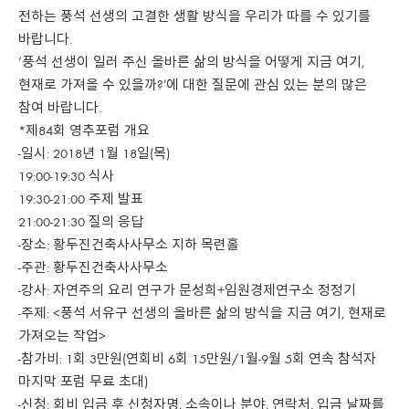
전하는 풍석 선생의 고결한 생활 방식을 우리가 따를 수 있기를
바랍니다.
‘풍석 선생이 일러 주신 올바른 삶의 방식을 어떻게 지금 여기,
현재로 가져올 수 있을까?’에 대한 질문에 관심 있는 분의 많은
참여 바랍니다.
*제84회 영추포럼 개요
-일시: 2018년 1월 18일(목)
19:00-19:30 식사
19:30-21:00 주제 발표
21:00-21:30 질의 응답
-장소: 황두진건축사사무소 지하 목련홀
-주관: 황두진건축사사무소
-강사: 자연주의 요리 연구가 문성희+임원경제연구소 정정기
-주제: <풍석 서유구 선생의 올바른 삶의 방식을 지금 여기, 현재로
가져오는 작업>
-참가비: 1회 3만원(연회비 6회 15만원/1월-9월 5회 연속 참석자
마지막 포럼 무료 초대)
-신청: 회비 입금 후 신청자명, 소속이나 분야, 연락처, 입금 날짜를