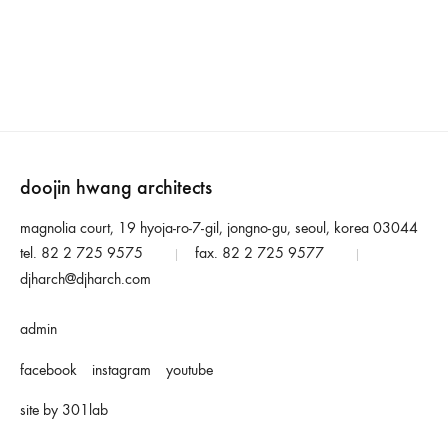
doojin hwang architects
magnolia court, 19 hyoja-ro-7-gil, jongno-gu, seoul, korea 03044
tel. 82 2 725 9575
fax. 82 2 725 9577
|
|
djharch@djharch.com
admin
facebook
instagram
youtube
site by 301lab