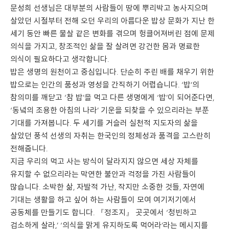
문성희 선생님은 대부분의 사람들이 땅에 뿌리박고 농사지으며
살았던 시절부터 전해 오던 우리의 아름다운 밥상 문화가 지난 한
세기 동안 빠른 물살 같은 변화를 겪으며 헝클어져버린 점에 문제
의식을 가지고, 창조적인 삶을 잘 살려면 강건한 몸과 명료한
의식이 필요하다고 생각합니다.
밥은 생명의 원천이고 중심입니다. 단순히 주린 배를 채우기 위한
밥으로는 인간의 품성과 영성을 간직하기 어렵습니다. ‘밥’의
참의미를 깨닫고 ‘참 밥’을 먹고 다른 생명에게 ‘밥’이 되어준다면,
‘동녘의 조용한 아침의 나라’ 기운을 되찾을 수 있으리라는 부푼
기대를 가져봅니다. 두 세기를 거슬러 실천적 지도자의 삶을
살았던 풍석 선생의 자취는 한국인의 정체성과 품격을 고스란히
전해줍니다.
지금 우리의 먹고 사는 방식이 달라지지 않으면 세상 자체를
유지할 수 없으리라는 막연한 불안과 걱정을 가진 사람들이
많습니다. 소박한 삶, 자발적 가난, 작지만 소중한 것들, 자연에
기대는 생활을 하고 싶어 하는 사람들이 모여 여기저기에서
공동체를 만들기도 합니다. 『정조지』 곳곳에서 ‘청빈하고
검소하게 살라,’ ‘의식을 맑게 유지하도록 먹어라’라는 메시지를